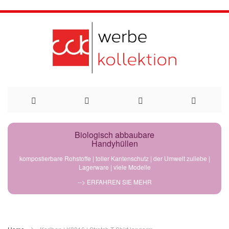
Direkt
Biologisch abbaubare
Handyhüllen
zum
kompostierbare Rohstoffe | toller Kantenschutz | der Umwelt zuliebe |
Lagerware | viele Modelle
Inhalt
--> ERFAHREN SIE MEHR