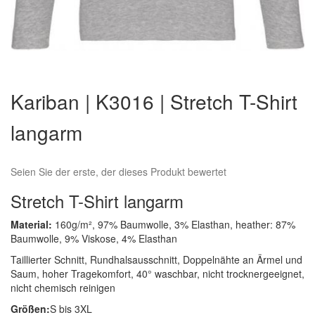
Zum
Anfang
Kariban | K3016 | Stretch T-Shirt
der
Bildergalerie
langarm
springen
Seien Sie der erste, der dieses Produkt bewertet
Stretch T-Shirt langarm
Material:
160g/m², 97% Baumwolle, 3% Elasthan, heather: 87%
Baumwolle, 9% Viskose, 4% Elasthan
Taillierter Schnitt, Rundhalsausschnitt, Doppelnähte an Ärmel und
Saum, hoher Tragekomfort, 40° waschbar, nicht trocknergeeignet,
nicht chemisch reinigen
Größen:
S bis 3XL