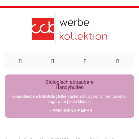
Direkt
Biologisch abbaubare
Handyhüllen
zum
kompostierbare Rohstoffe | toller Kantenschutz | der Umwelt zuliebe |
Lagerware | viele Modelle
Inhalt
--> ERFAHREN SIE MEHR