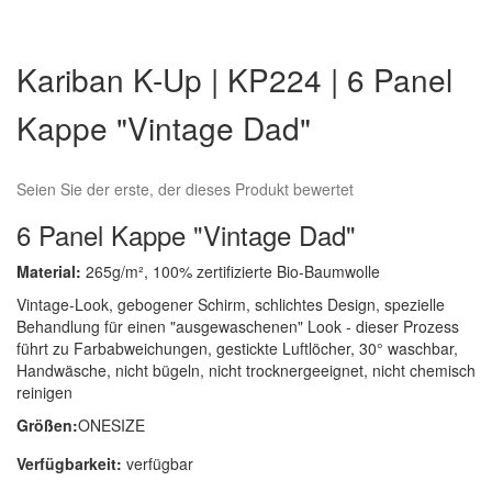
Zum
Anfang
Kariban K-Up | KP224 | 6 Panel
der
Bildergalerie
Kappe "Vintage Dad"
springen
Seien Sie der erste, der dieses Produkt bewertet
6 Panel Kappe "Vintage Dad"
Material:
265g/m², 100% zertifizierte Bio-Baumwolle
Vintage-Look, gebogener Schirm, schlichtes Design, spezielle
Behandlung für einen "ausgewaschenen" Look - dieser Prozess
führt zu Farbabweichungen, gestickte Luftlöcher, 30° waschbar,
Handwäsche, nicht bügeln, nicht trocknergeeignet, nicht chemisch
reinigen
Größen:
ONESIZE
Verfügbarkeit:
verfügbar