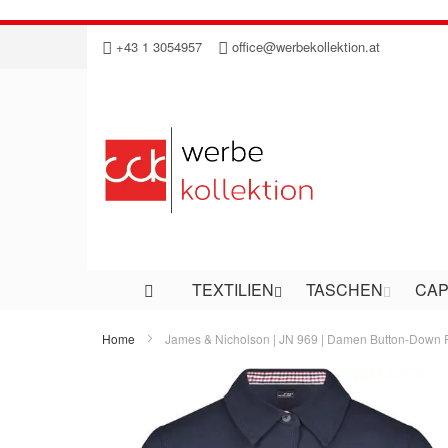
Direkt
+43 1 3054957
office@werbekollektion.at
zum
Inhalt
TEXTILIEN
TASCHEN
CAP
Home
James & Nicholson | JN 969 | Damen Button-Down 
Zum
Ende
der
Bildergalerie