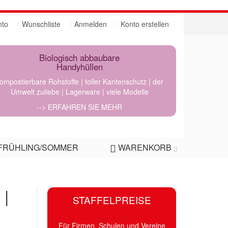
nto
Wunschliste
Anmelden
Konto erstellen
Biologisch abbaubare
Handyhüllen
ompostierbare Rohstoffe | toller Kantenschutz | der
Umwelt zuliebe | Lagerware | viele Modelle
--> ERFAHREN SIE MEHR
FRÜHLING/SOMMER
WARENKORB
 |
STAFFELPREISE
Für Firmen, Schulen und Vereine