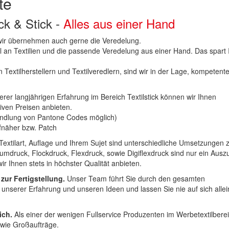
te
uck & Stick -
Alles aus einer Hand
n wir übernehmen auch gerne die Veredelung.
hl an Textilien und die passende Veredelung aus einer Hand. Das spart
 Textilherstellern und Textilveredlern, sind wir in der Lage, kompetent
erer langjährigen Erfahrung im Bereich Textilstick können wir Ihnen
iven Preisen anbieten.
ndlung von Pantone Codes möglich)
Aufnäher bzw. Patch
Textilart, Auflage und Ihrem Sujet sind unterschiedliche Umsetzungen 
umdruck, Flockdruck, Flexdruck, sowie Digiflexdruck sind nur ein Ausz
r Ihnen stets in höchster Qualität anbieten.
 zur Fertigstellung.
Unser Team führt Sie durch den gesamten
t unserer Erfahrung und unseren Ideen und lassen Sie nie auf sich alle
ich.
Als einer der wenigen Fullservice Produzenten im Werbetextilbere
 wie Großaufträge.