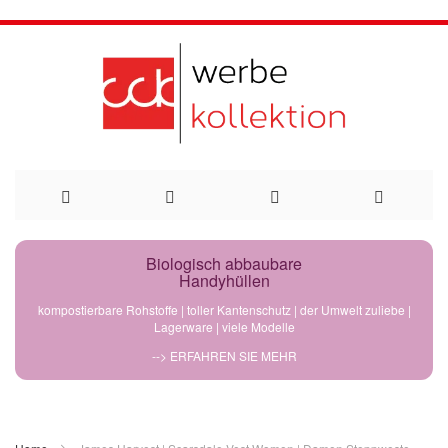
Direkt
Biologisch abbaubare
Handyhüllen
zum
kompostierbare Rohstoffe | toller Kantenschutz | der Umwelt zuliebe |
Lagerware | viele Modelle
Inhalt
--> ERFAHREN SIE MEHR