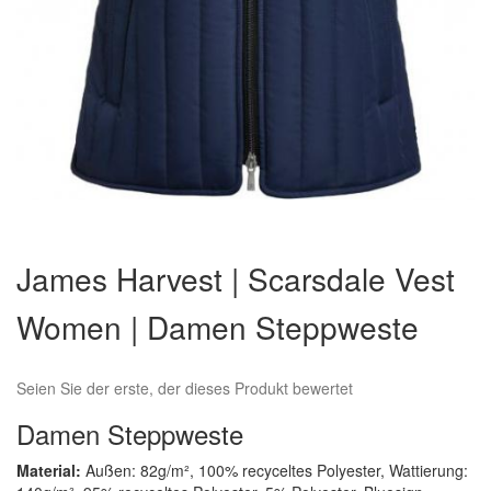
Zum
Anfang
James Harvest | Scarsdale Vest
der
Bildergalerie
Women | Damen Steppweste
springen
Seien Sie der erste, der dieses Produkt bewertet
Damen Steppweste
Material:
Außen: 82g/m², 100% recyceltes Polyester, Wattierung: