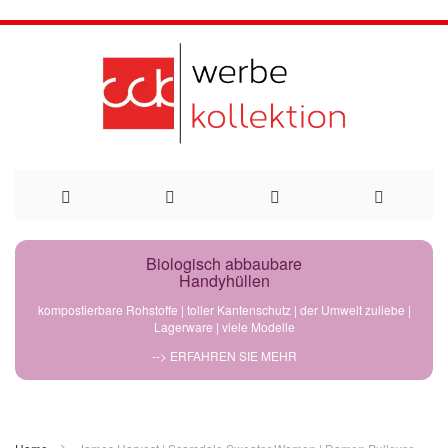
Direkt
Biologisch abbaubare
Handyhüllen
zum
kompostierbare Rohstoffe | toller Kantenschutz | der Umwelt zuliebe |
Lagerware | viele Modelle
Inhalt
--> ERFAHREN SIE MEHR