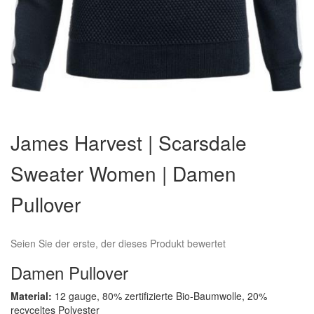
Zum
Anfang
James Harvest | Scarsdale
der
Bildergalerie
Sweater Women | Damen
springen
Pullover
Seien Sie der erste, der dieses Produkt bewertet
Damen Pullover
Material:
12 gauge, 80% zertifizierte Bio-Baumwolle, 20%
recyceltes Polyester