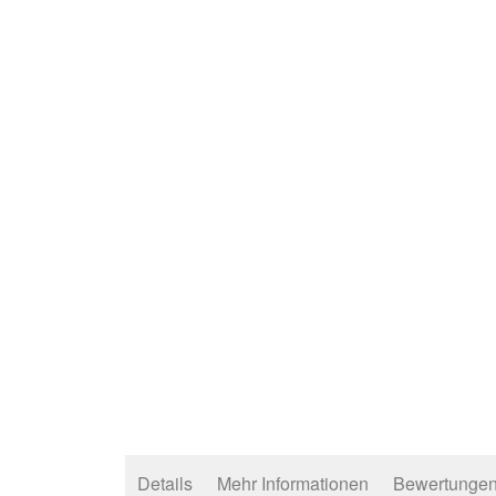
Bildergalerie
springen
Details
Mehr Informationen
Bewertunge