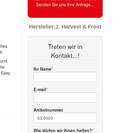
Senden Sie uns Ihre Anfrage...
Hersteller:
J. Harvest & Frost
Treten wir in
ltes
l
Kontakt...!
 und
ßte
Ihr Name
, Easy
E-mail
Artikelnummer
Wie dürfen wir Ihnen helfen?