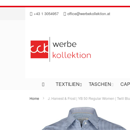
Direkt
+43 1 3054957
office@werbekollektion.at
zum
Inhalt
TEXTILIEN
TASCHEN
CAP
Home
J. Harvest & Frost | YB 50 Regular Women | Twill Bl
Zum
Ende
der
Bildergalerie