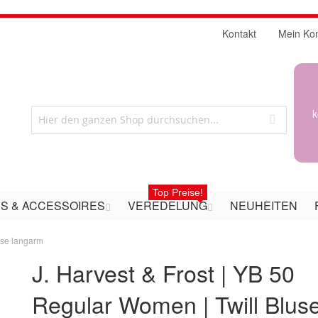
Kontakt
Mein Ko
k
Top Preise!
S & ACCESSOIRES
VEREDELUNG
NEUHEITEN
use langarm
J. Harvest & Frost | YB 50
Regular Women | Twill Blus