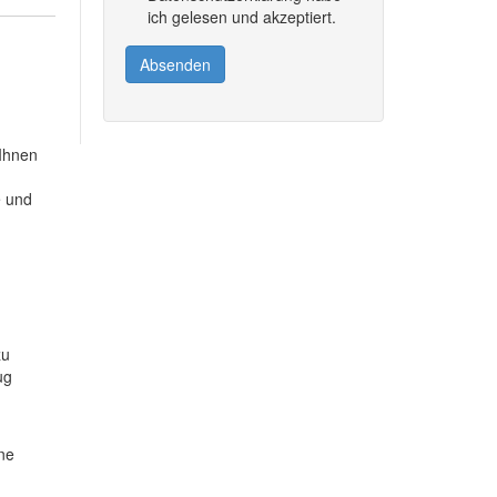
ich gelesen und akzeptiert.
Absenden
 Ihnen
e und
zu
ug
ine