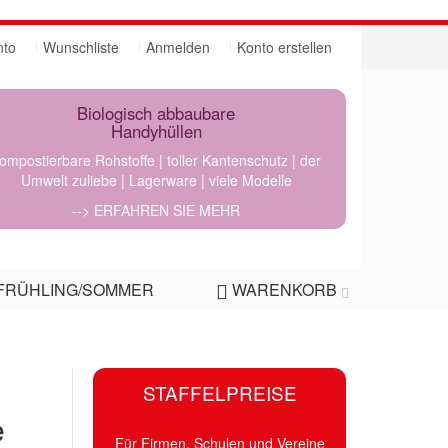
nto
Wunschliste
Anmelden
Konto erstellen
Biologisch abbaubare
Handyhüllen
ompostierbare Rohstoffe | toller Kantenschutz | der
Umwelt zuliebe | Lagerware | viele Modelle
--> ERFAHREN SIE MEHR
FRÜHLING/SOMMER
WARENKORB
STAFFELPREISE
e
Für Firmen, Schulen und Vereine