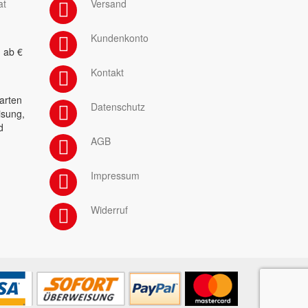
at
Versand
Kundenkonto
 ab €
Kontakt
arten
Datenschutz
isung,
d
AGB
Impressum
Widerruf