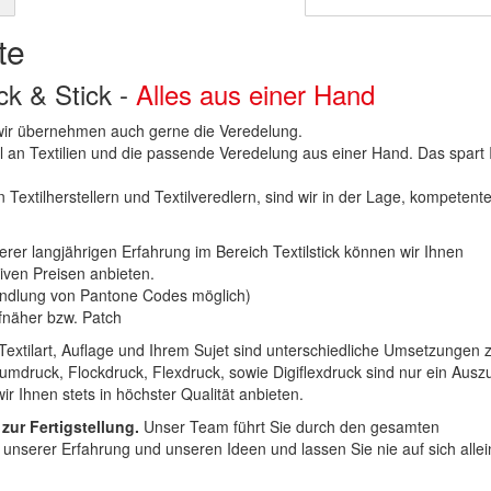
te
uck & Stick -
Alles aus einer Hand
n wir übernehmen auch gerne die Veredelung.
hl an Textilien und die passende Veredelung aus einer Hand. Das spart
 Textilherstellern und Textilveredlern, sind wir in der Lage, kompetent
erer langjährigen Erfahrung im Bereich Textilstick können wir Ihnen
iven Preisen anbieten.
ndlung von Pantone Codes möglich)
Aufnäher bzw. Patch
Textilart, Auflage und Ihrem Sujet sind unterschiedliche Umsetzungen 
umdruck, Flockdruck, Flexdruck, sowie Digiflexdruck sind nur ein Ausz
r Ihnen stets in höchster Qualität anbieten.
 zur Fertigstellung.
Unser Team führt Sie durch den gesamten
t unserer Erfahrung und unseren Ideen und lassen Sie nie auf sich alle