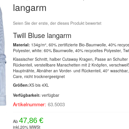
langarm
Seien Sie der erste, der dieses Produkt bewertet
Twill Bluse langarm
Material:
134g/m², 60% zertifizierte Bio-Baumwolle, 40% recyce
Polyester, white: 60% Baumwolle, 40% recyceltes Polyester, Twil
Klassischer Schnitt, halber Cutaway Kragen, Passe an Schulter
Rückenteil, verstellbare Manschetten mit 2 Knöpfen, verschwei
Hauptnähte, Abnäher an Vorder- und Rückenteil, 40° waschbar
Care, nicht trocknergeeignet
Größen:
XS bis 4XL
Verfügbarkeit:
verfügbar
Artikelnummer:
63.5003
47,86 €
Ab
inkl.20% MWSt