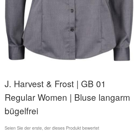
Zum
Anfang
J. Harvest & Frost | GB 01
der
Bildergalerie
Regular Women | Bluse langarm
springen
bügelfrei
Seien Sie der erste, der dieses Produkt bewertet