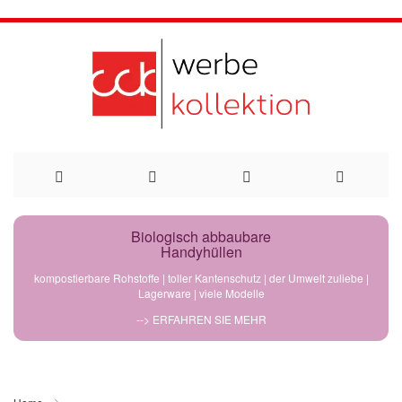
Direkt
Biologisch abbaubare
Handyhüllen
zum
kompostierbare Rohstoffe | toller Kantenschutz | der Umwelt zuliebe |
Lagerware | viele Modelle
Inhalt
--> ERFAHREN SIE MEHR