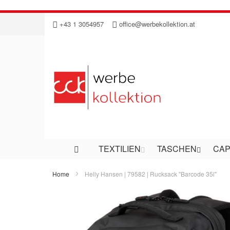
Direkt
+43 1 3054957
office@werbekollektion.at
zum
Inhalt
TEXTILIEN
TASCHEN
CAP
Home
Helly Hansen | 79582 | Rucksack "Barcode 35l"
Zum
Ende
der
Bildergalerie