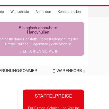
nto
Wunschliste
Anmelden
Konto erstellen
Biologisch abbaubare
Handyhüllen
ompostierbare Rohstoffe | toller Kantenschutz | der
Umwelt zuliebe | Lagerware | viele Modelle
--> ERFAHREN SIE MEHR
FRÜHLING/SOMMER
WARENKORB
STAFFELPREISE
Für Firmen, Schulen und Vereine