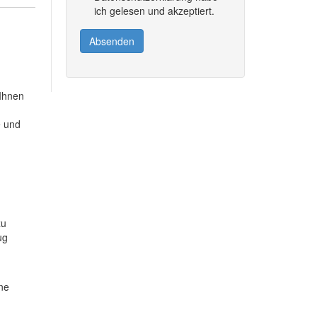
ich gelesen und akzeptiert.
Absenden
 Ihnen
e und
zu
ug
ine