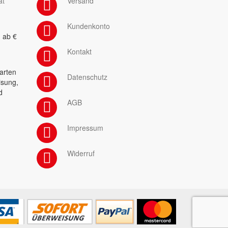
at
Versand
Kundenkonto
 ab €
Kontakt
arten
Datenschutz
isung,
d
AGB
Impressum
Widerruf