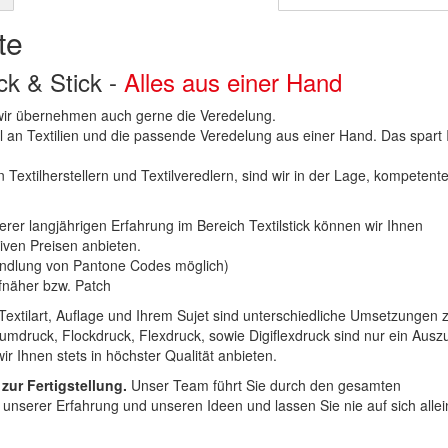
te
uck & Stick -
Alles aus einer Hand
n wir übernehmen auch gerne die Veredelung.
hl an Textilien und die passende Veredelung aus einer Hand. Das spart
 Textilherstellern und Textilveredlern, sind wir in der Lage, kompetent
erer langjährigen Erfahrung im Bereich Textilstick können wir Ihnen
iven Preisen anbieten.
ndlung von Pantone Codes möglich)
Aufnäher bzw. Patch
Textilart, Auflage und Ihrem Sujet sind unterschiedliche Umsetzungen 
umdruck, Flockdruck, Flexdruck, sowie Digiflexdruck sind nur ein Ausz
r Ihnen stets in höchster Qualität anbieten.
 zur Fertigstellung.
Unser Team führt Sie durch den gesamten
t unserer Erfahrung und unseren Ideen und lassen Sie nie auf sich alle