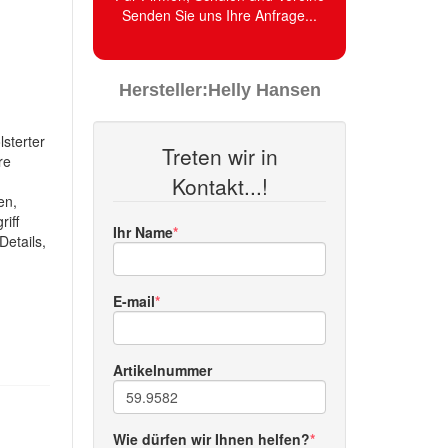
Senden Sie uns Ihre Anfrage...
Hersteller:
Helly Hansen
lsterter
Treten wir in
re
Kontakt...!
en,
iff
Ihr Name
Details,
E-mail
Artikelnummer
Wie dürfen wir Ihnen helfen?