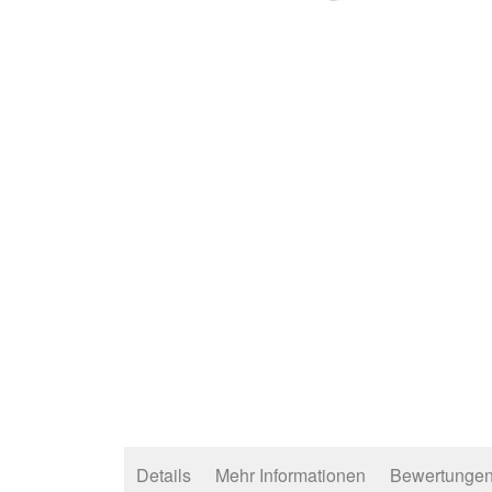
Zum
Anfang
der
Bildergalerie
springen
Details
Mehr Informationen
Bewertunge