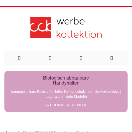
Direkt
Biologisch abbaubare
Handyhüllen
zum
kompostierbare Rohstoffe | toller Kantenschutz | der Umwelt zuliebe |
Lagerware | viele Modelle
Inhalt
--> ERFAHREN SIE MEHR