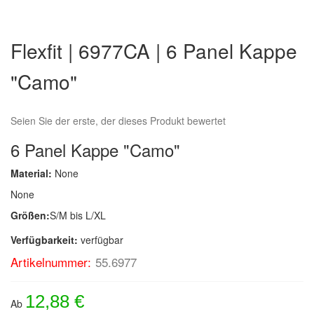
Zum
Anfang
Flexfit | 6977CA | 6 Panel Kappe
der
Bildergalerie
"Camo"
springen
Seien Sie der erste, der dieses Produkt bewertet
6 Panel Kappe "Camo"
Material:
None
None
Größen:
S/M bis L/XL
Verfügbarkeit:
verfügbar
Artikelnummer:
55.6977
12,88 €
Ab