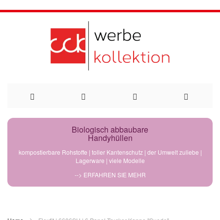
Direkt
Biologisch abbaubare
Handyhüllen
zum
kompostierbare Rohstoffe | toller Kantenschutz | der Umwelt zuliebe |
Lagerware | viele Modelle
Inhalt
--> ERFAHREN SIE MEHR