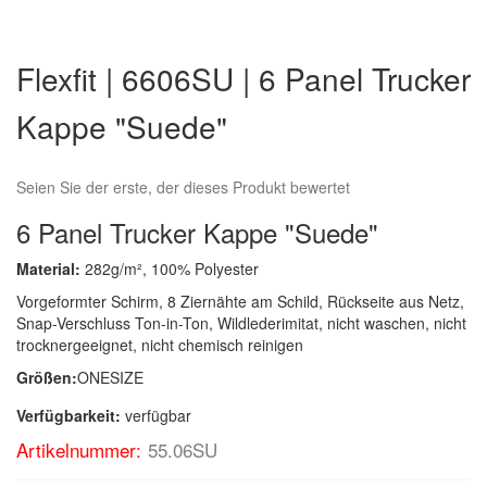
Zum
Anfang
Flexfit | 6606SU | 6 Panel Trucker
der
Bildergalerie
Kappe "Suede"
springen
Seien Sie der erste, der dieses Produkt bewertet
6 Panel Trucker Kappe "Suede"
Material:
282g/m², 100% Polyester
Vorgeformter Schirm, 8 Ziernähte am Schild, Rückseite aus Netz,
Snap-Verschluss Ton-in-Ton, Wildlederimitat, nicht waschen, nicht
trocknergeeignet, nicht chemisch reinigen
Größen:
ONESIZE
Verfügbarkeit:
verfügbar
Artikelnummer:
55.06SU