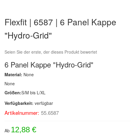
Zum
Anfang
Flexfit | 6587 | 6 Panel Kappe
der
Bildergalerie
"Hydro-Grid"
springen
Seien Sie der erste, der dieses Produkt bewertet
6 Panel Kappe "Hydro-Grid"
Material:
None
None
Größen:
S/M bis L/XL
Verfügbarkeit:
verfügbar
Artikelnummer:
55.6587
12,88 €
Ab