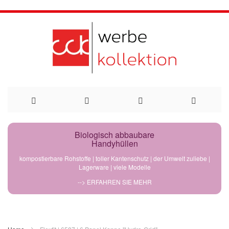
Direkt
Biologisch abbaubare
Handyhüllen
zum
kompostierbare Rohstoffe | toller Kantenschutz | der Umwelt zuliebe |
Lagerware | viele Modelle
Inhalt
--> ERFAHREN SIE MEHR