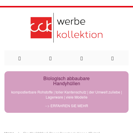
Direkt
Biologisch abbaubare
Handyhüllen
zum
kompostierbare Rohstoffe | toller Kantenschutz | der Umwelt zuliebe |
Lagerware | viele Modelle
Inhalt
--> ERFAHREN SIE MEHR