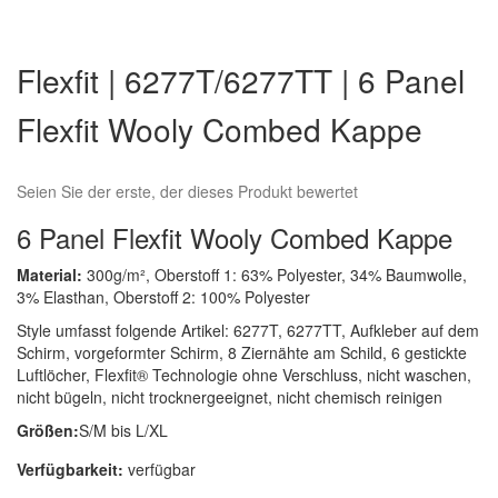
Zum
Anfang
Flexfit | 6277T/6277TT | 6 Panel
der
Bildergalerie
Flexfit Wooly Combed Kappe
springen
Seien Sie der erste, der dieses Produkt bewertet
6 Panel Flexfit Wooly Combed Kappe
Material:
300g/m², Oberstoff 1: 63% Polyester, 34% Baumwolle,
3% Elasthan, Oberstoff 2: 100% Polyester
Style umfasst folgende Artikel: 6277T, 6277TT, Aufkleber auf dem
Schirm, vorgeformter Schirm, 8 Ziernähte am Schild, 6 gestickte
Luftlöcher, Flexfit® Technologie ohne Verschluss, nicht waschen,
nicht bügeln, nicht trocknergeeignet, nicht chemisch reinigen
Größen:
S/M bis L/XL
Verfügbarkeit:
verfügbar