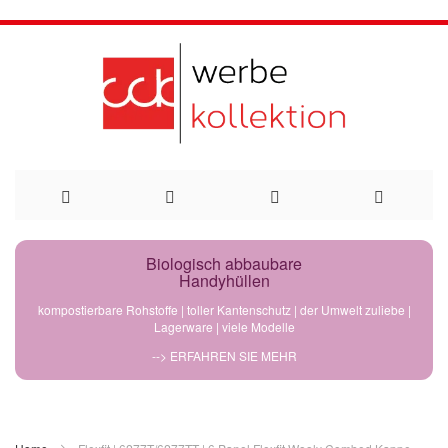
Direkt
Biologisch abbaubare
Handyhüllen
zum
kompostierbare Rohstoffe | toller Kantenschutz | der Umwelt zuliebe |
Lagerware | viele Modelle
Inhalt
--> ERFAHREN SIE MEHR