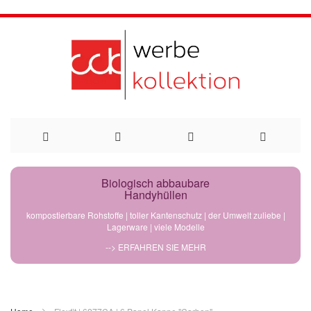
Direkt
Biologisch abbaubare
Handyhüllen
zum
kompostierbare Rohstoffe | toller Kantenschutz | der Umwelt zuliebe |
Lagerware | viele Modelle
Inhalt
--> ERFAHREN SIE MEHR