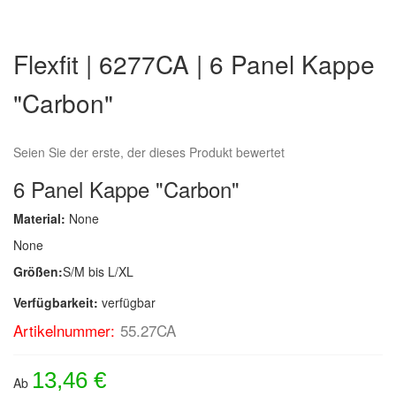
Zum
Anfang
Flexfit | 6277CA | 6 Panel Kappe
der
Bildergalerie
"Carbon"
springen
Seien Sie der erste, der dieses Produkt bewertet
6 Panel Kappe "Carbon"
Material:
None
None
Größen:
S/M bis L/XL
Verfügbarkeit:
verfügbar
Artikelnummer:
55.27CA
13,46 €
Ab