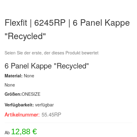
Zum
Anfang
Flexfit | 6245RP | 6 Panel Kappe
der
Bildergalerie
"Recycled"
springen
Seien Sie der erste, der dieses Produkt bewertet
6 Panel Kappe "Recycled"
Material:
None
None
Größen:
ONESIZE
Verfügbarkeit:
verfügbar
Artikelnummer:
55.45RP
12,88 €
Ab