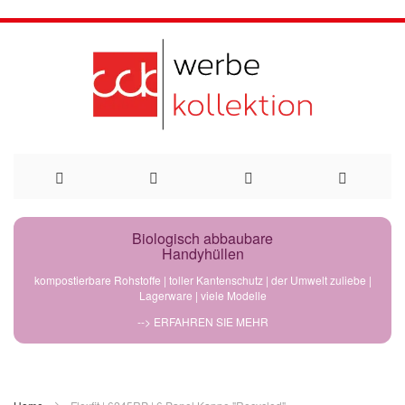
Direkt
Biologisch abbaubare
Handyhüllen
zum
kompostierbare Rohstoffe | toller Kantenschutz | der Umwelt zuliebe |
Lagerware | viele Modelle
Inhalt
--> ERFAHREN SIE MEHR