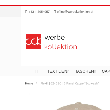
Direkt
+43 1 3054957
office@werbekollektion.at
zum
Inhalt
TEXTILIEN
TASCHEN
CAP
Home
Flexfit | 6245EC | 6 Panel Kappe "Ecowash"
Zum
Ende
der
Bildergalerie