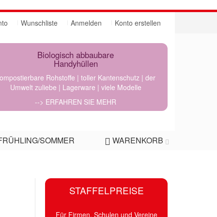
nto
Wunschliste
Anmelden
Konto erstellen
Biologisch abbaubare
Handyhüllen
ompostierbare Rohstoffe | toller Kantenschutz | der
Umwelt zuliebe | Lagerware | viele Modelle
--> ERFAHREN SIE MEHR
FRÜHLING/SOMMER
WARENKORB
STAFFELPREISE
Für Firmen, Schulen und Vereine