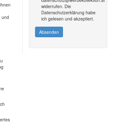
 Ihnen
widerrufen. Die
Datenschutzerklärung habe
e und
ich gelesen und akzeptiert.
Absenden
zu
ug
ine
ich
dertes