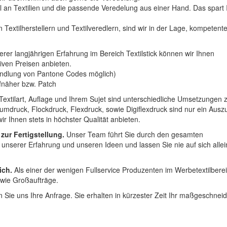
hl an Textilien und die passende Veredelung aus einer Hand. Das spart
 Textilherstellern und Textilveredlern, sind wir in der Lage, kompetent
erer langjährigen Erfahrung im Bereich Textilstick können wir Ihnen
iven Preisen anbieten.
ndlung von Pantone Codes möglich)
Aufnäher bzw. Patch
Textilart, Auflage und Ihrem Sujet sind unterschiedliche Umsetzungen 
umdruck, Flockdruck, Flexdruck, sowie Digiflexdruck sind nur ein Ausz
r Ihnen stets in höchster Qualität anbieten.
 zur Fertigstellung.
Unser Team führt Sie durch den gesamten
t unserer Erfahrung und unseren Ideen und lassen Sie nie auf sich alle
ich.
Als einer der wenigen Fullservice Produzenten im Werbetextilbere
 wie Großaufträge.
 Sie uns Ihre Anfrage. Sie erhalten in kürzester Zeit Ihr maßgeschnei