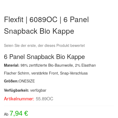
Zum
Anfang
Flexfit | 6089OC | 6 Panel
der
Bildergalerie
Snapback Bio Kappe
springen
Seien Sie der erste, der dieses Produkt bewertet
6 Panel Snapback Bio Kappe
Material:
98% zertifizierte Bio-Baumwolle, 2% Elasthan
Flacher Schirm, verstärkte Front, Snap-Verschluss
Größen:
ONESIZE
Verfügbarkeit:
verfügbar
Artikelnummer:
55.89OC
7,94 €
Ab