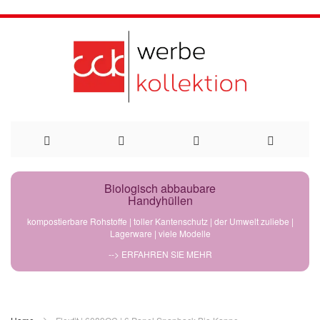
Direkt
Biologisch abbaubare
Handyhüllen
zum
kompostierbare Rohstoffe | toller Kantenschutz | der Umwelt zuliebe |
Lagerware | viele Modelle
Inhalt
--> ERFAHREN SIE MEHR