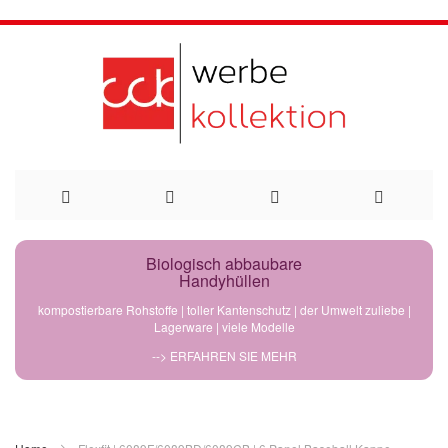
Direkt
Biologisch abbaubare
Handyhüllen
zum
kompostierbare Rohstoffe | toller Kantenschutz | der Umwelt zuliebe |
Lagerware | viele Modelle
Inhalt
--> ERFAHREN SIE MEHR