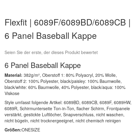
Zum
Anfang
Flexfit | 6089F/6089BD/6089CB |
der
Bildergalerie
6 Panel Baseball Kappe
springen
Seien Sie der erste, der dieses Produkt bewertet
6 Panel Baseball Kappe
Material:
382g/m², Oberstoff 1: 80% Polyacryl, 20% Wolle,
Oberstoff 2: 100% Polyester, black/paisley: 100% Baumwolle,
black/white: 60% Baumwolle, 40% Polyester, black/aqua: 100%
Viskose
Style umfasst folgende Artikel: 6089BD, 6089CB, 6089F, 6089HW,
6089R, Schirmunterseite Ton-in-Ton, flacher Schirm, Frontpanele
verstärkt, gestickte Luftlöcher, Snapverschluss, nicht waschen,
nicht bügeln, nicht trocknergeeignet, nicht chemisch reinigen
Größen:
ONESIZE