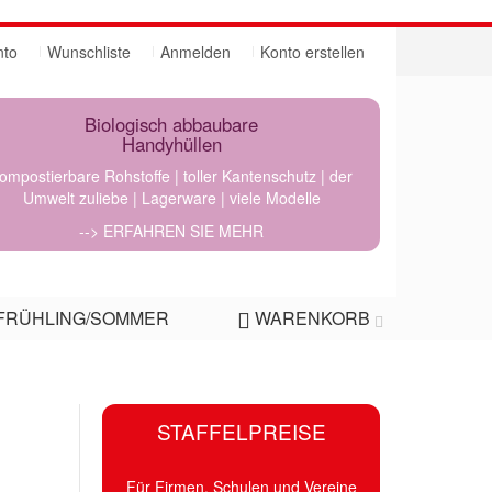
nto
Wunschliste
Anmelden
Konto erstellen
Biologisch abbaubare
Handyhüllen
ompostierbare Rohstoffe | toller Kantenschutz | der
Umwelt zuliebe | Lagerware | viele Modelle
--> ERFAHREN SIE MEHR
FRÜHLING/SOMMER
WARENKORB
STAFFELPREISE
Für Firmen, Schulen und Vereine