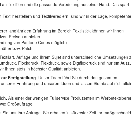
hl an Textilien und die passende Veredelung aus einer Hand. Das spart
 Textilherstellern und Textilveredlern, sind wir in der Lage, kompetent
erer langjährigen Erfahrung im Bereich Textilstick können wir Ihnen
iven Preisen anbieten.
ndlung von Pantone Codes möglich)
Aufnäher bzw. Patch
Textilart, Auflage und Ihrem Sujet sind unterschiedliche Umsetzungen 
umdruck, Flockdruck, Flexdruck, sowie Digiflexdruck sind nur ein Ausz
r Ihnen stets in höchster Qualität anbieten.
 zur Fertigstellung.
Unser Team führt Sie durch den gesamten
t unserer Erfahrung und unseren Ideen und lassen Sie nie auf sich alle
ich.
Als einer der wenigen Fullservice Produzenten im Werbetextilbere
 wie Großaufträge.
 Sie uns Ihre Anfrage. Sie erhalten in kürzester Zeit Ihr maßgeschnei