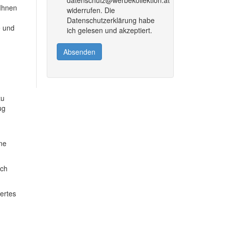
 Ihnen
widerrufen. Die
Datenschutzerklärung habe
e und
ich gelesen und akzeptiert.
Absenden
zu
ug
ine
ich
dertes