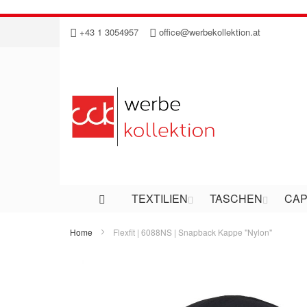
Direkt
+43 1 3054957
office@werbekollektion.at
zum
Inhalt
TEXTILIEN
TASCHEN
CAP
Home
Flexfit | 6088NS | Snapback Kappe "Nylon"
Zum
Ende
der
Bildergalerie