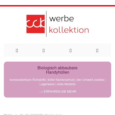
Direkt
Biologisch abbaubare
Handyhüllen
zum
kompostierbare Rohstoffe | toller Kantenschutz | der Umwelt zuliebe |
Lagerware | viele Modelle
Inhalt
--> ERFAHREN SIE MEHR