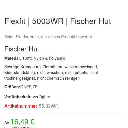
Zum
Anfang
Flexfit | 5003WR | Fischer Hut
der
Bildergalerie
springen
Seien Sie der erste, der dieses Produkt bewertet
Fischer Hut
Material:
100% Nylon & Polyamid
Schräge Krempe mit Ziernähten, wasserabweisend,
widerstandsfähig, nicht waschen, nicht bügeln, nicht
trocknergeeignet, nicht chemisch reinigen
Größen:
ONESIZE
Verfügbarkeit:
verfügbar
Artikelnummer:
55.03WR
16,49 €
Ab