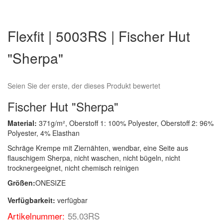
Zum
Anfang
Flexfit | 5003RS | Fischer Hut
der
Bildergalerie
"Sherpa"
springen
Seien Sie der erste, der dieses Produkt bewertet
Fischer Hut "Sherpa"
Material:
371g/m², Oberstoff 1: 100% Polyester, Oberstoff 2: 96%
Polyester, 4% Elasthan
Schräge Krempe mit Ziernähten, wendbar, eine Seite aus
flauschigem Sherpa, nicht waschen, nicht bügeln, nicht
trocknergeeignet, nicht chemisch reinigen
Größen:
ONESIZE
Verfügbarkeit:
verfügbar
Artikelnummer:
55.03RS