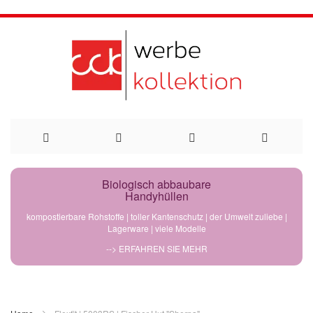
Direkt
Biologisch abbaubare
Handyhüllen
zum
kompostierbare Rohstoffe | toller Kantenschutz | der Umwelt zuliebe |
Lagerware | viele Modelle
Inhalt
--> ERFAHREN SIE MEHR