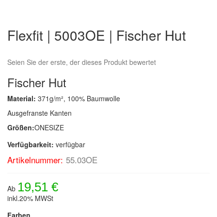
Zum
Anfang
Flexfit | 5003OE | Fischer Hut
der
Bildergalerie
springen
Seien Sie der erste, der dieses Produkt bewertet
Fischer Hut
Material:
371g/m², 100% Baumwolle
Ausgefranste Kanten
Größen:
ONESIZE
Verfügbarkeit:
verfügbar
Artikelnummer:
55.03OE
19,51 €
Ab
inkl.20% MWSt
Farben