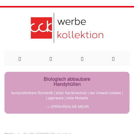
Direkt
Biologisch abbaubare
Handyhüllen
zum
kompostierbare Rohstoffe | toller Kantenschutz | der Umwelt zuliebe |
Lagerware | viele Modelle
Inhalt
--> ERFAHREN SIE MEHR