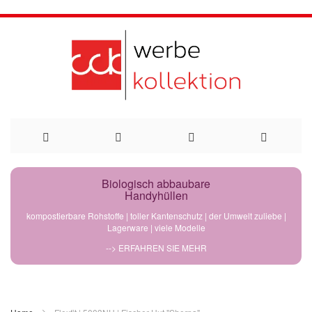
Direkt
Biologisch abbaubare
Handyhüllen
zum
kompostierbare Rohstoffe | toller Kantenschutz | der Umwelt zuliebe |
Lagerware | viele Modelle
Inhalt
--> ERFAHREN SIE MEHR