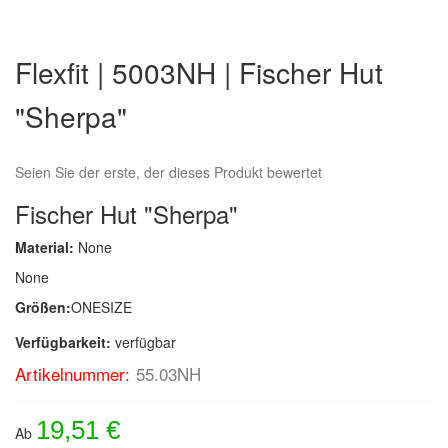
Zum
Anfang
Flexfit | 5003NH | Fischer Hut
der
Bildergalerie
"Sherpa"
springen
Seien Sie der erste, der dieses Produkt bewertet
Fischer Hut "Sherpa"
Material:
None
None
Größen:
ONESIZE
Verfügbarkeit:
verfügbar
Artikelnummer:
55.03NH
19,51 €
Ab