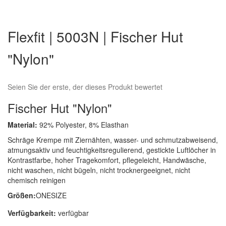
Zum
Anfang
Flexfit | 5003N | Fischer Hut
der
Bildergalerie
"Nylon"
springen
Seien Sie der erste, der dieses Produkt bewertet
Fischer Hut "Nylon"
Material:
92% Polyester, 8% Elasthan
Schräge Krempe mit Ziernähten, wasser- und schmutzabweisend,
atmungsaktiv und feuchtigkeitsregulierend, gestickte Luftlöcher in
Kontrastfarbe, hoher Tragekomfort, pflegeleicht, Handwäsche,
nicht waschen, nicht bügeln, nicht trocknergeeignet, nicht
chemisch reinigen
Größen:
ONESIZE
Verfügbarkeit:
verfügbar