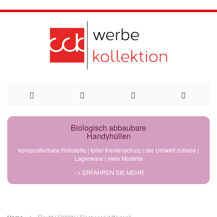
Direkt
Biologisch abbaubare
Handyhüllen
zum
kompostierbare Rohstoffe | toller Kantenschutz | der Umwelt zuliebe |
Lagerware | viele Modelle
Inhalt
--> ERFAHREN SIE MEHR