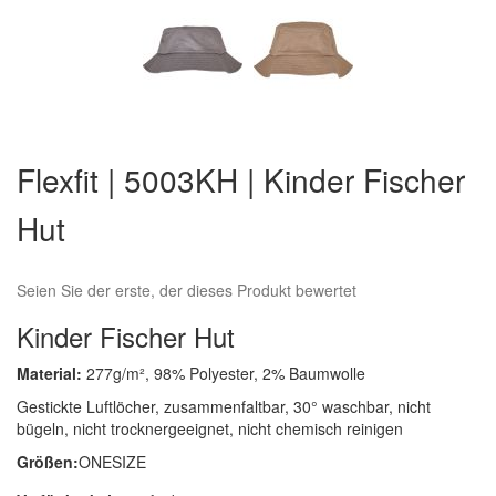
Zum
Anfang
Flexfit | 5003KH | Kinder Fischer
der
Bildergalerie
Hut
springen
Seien Sie der erste, der dieses Produkt bewertet
Kinder Fischer Hut
Material:
277g/m², 98% Polyester, 2% Baumwolle
Gestickte Luftlöcher, zusammenfaltbar, 30° waschbar, nicht
bügeln, nicht trocknergeeignet, nicht chemisch reinigen
Größen:
ONESIZE