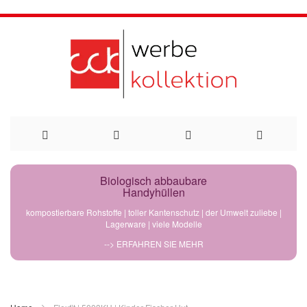
Direkt
Biologisch abbaubare
Handyhüllen
zum
kompostierbare Rohstoffe | toller Kantenschutz | der Umwelt zuliebe |
Lagerware | viele Modelle
Inhalt
--> ERFAHREN SIE MEHR