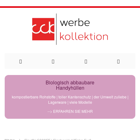
Direkt
Biologisch abbaubare
Handyhüllen
zum
kompostierbare Rohstoffe | toller Kantenschutz | der Umwelt zuliebe |
Lagerware | viele Modelle
Inhalt
--> ERFAHREN SIE MEHR