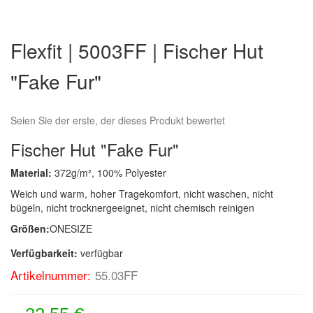
Zum
Anfang
Flexfit | 5003FF | Fischer Hut
der
Bildergalerie
"Fake Fur"
springen
Seien Sie der erste, der dieses Produkt bewertet
Fischer Hut "Fake Fur"
Material:
372g/m², 100% Polyester
Weich und warm, hoher Tragekomfort, nicht waschen, nicht
bügeln, nicht trocknergeeignet, nicht chemisch reinigen
Größen:
ONESIZE
Verfügbarkeit:
verfügbar
Artikelnummer:
55.03FF