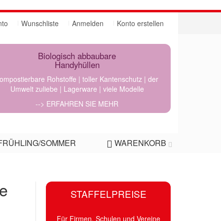
nto
Wunschliste
Anmelden
Konto erstellen
Biologisch abbaubare
Handyhüllen
ompostierbare Rohstoffe | toller Kantenschutz | der
Umwelt zuliebe | Lagerware | viele Modelle
--> ERFAHREN SIE MEHR
FRÜHLING/SOMMER
WARENKORB
pe
STAFFELPREISE
Für Firmen, Schulen und Vereine