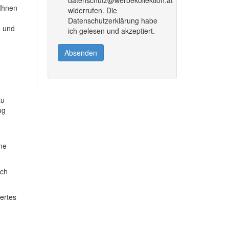
 Ihnen
widerrufen. Die
Datenschutzerklärung habe
e und
ich gelesen und akzeptiert.
Absenden
zu
ug
ine
ich
dertes