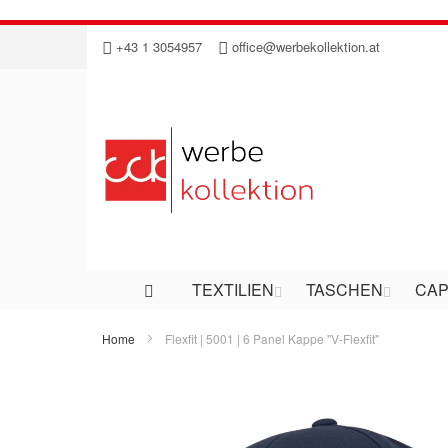
Direkt
+43 1 3054957
office@werbekollektion.at
zum
Inhalt
TEXTILIEN
TASCHEN
CAP
Home
Flexfit | 5001 | 6 Panel Kappe "V-Flexfit"
Zum
Ende
der
Bildergalerie