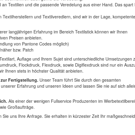
hl an Textilien und die passende Veredelung aus einer Hand. Das spart
 Textilherstellern und Textilveredlern, sind wir in der Lage, kompetent
erer langjährigen Erfahrung im Bereich Textilstick können wir Ihnen
iven Preisen anbieten.
ndlung von Pantone Codes möglich)
Aufnäher bzw. Patch
Textilart, Auflage und Ihrem Sujet sind unterschiedliche Umsetzungen 
umdruck, Flockdruck, Flexdruck, sowie Digiflexdruck sind nur ein Ausz
r Ihnen stets in höchster Qualität anbieten.
 zur Fertigstellung.
Unser Team führt Sie durch den gesamten
t unserer Erfahrung und unseren Ideen und lassen Sie nie auf sich alle
ich.
Als einer der wenigen Fullservice Produzenten im Werbetextilbere
 wie Großaufträge.
 Sie uns Ihre Anfrage. Sie erhalten in kürzester Zeit Ihr maßgeschnei