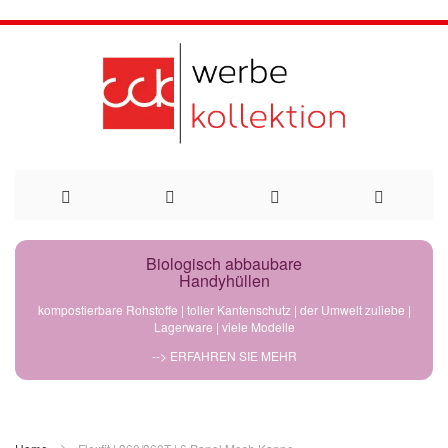
Direkt
Biologisch abbaubare
Handyhüllen
zum
kompostierbare Rohstoffe | toller Kantenschutz | der Umwelt zuliebe |
Lagerware | viele Modelle
Inhalt
--> ERFAHREN SIE MEHR