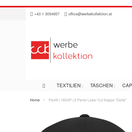
Direkt
+43 1 3054957
office@werbekollektion.at
zum
Inhalt
TEXTILIEN
TASCHEN
CAP
Home
Flexfit | 180AP | 6 Panel Laser Cut Kappe "Delta"
Zum
Ende
der
Bildergalerie