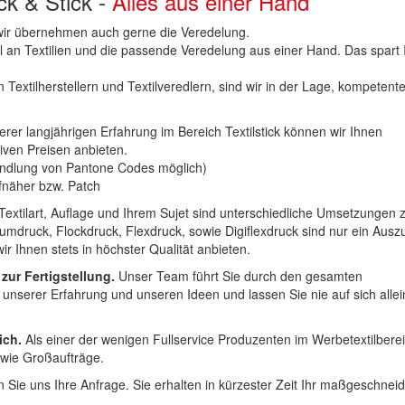
uck & Stick -
Alles aus einer Hand
n wir übernehmen auch gerne die Veredelung.
hl an Textilien und die passende Veredelung aus einer Hand. Das spart
 Textilherstellern und Textilveredlern, sind wir in der Lage, kompetent
erer langjährigen Erfahrung im Bereich Textilstick können wir Ihnen
iven Preisen anbieten.
ndlung von Pantone Codes möglich)
Aufnäher bzw. Patch
Textilart, Auflage und Ihrem Sujet sind unterschiedliche Umsetzungen 
umdruck, Flockdruck, Flexdruck, sowie Digiflexdruck sind nur ein Ausz
r Ihnen stets in höchster Qualität anbieten.
 zur Fertigstellung.
Unser Team führt Sie durch den gesamten
t unserer Erfahrung und unseren Ideen und lassen Sie nie auf sich alle
ich.
Als einer der wenigen Fullservice Produzenten im Werbetextilbere
 wie Großaufträge.
 Sie uns Ihre Anfrage. Sie erhalten in kürzester Zeit Ihr maßgeschnei