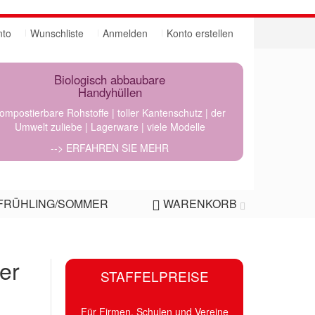
nto
Wunschliste
Anmelden
Konto erstellen
Biologisch abbaubare
Handyhüllen
ompostierbare Rohstoffe | toller Kantenschutz | der
Umwelt zuliebe | Lagerware | viele Modelle
--> ERFAHREN SIE MEHR
FRÜHLING/SOMMER
WARENKORB
ser
STAFFELPREISE
Für Firmen, Schulen und Vereine