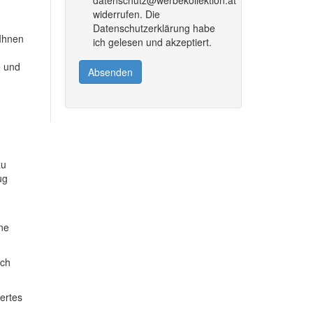
widerrufen. Die
Datenschutzerklärung habe
 Ihnen
ich gelesen und akzeptiert.
e und
Absenden
zu
ug
ine
ich
dertes