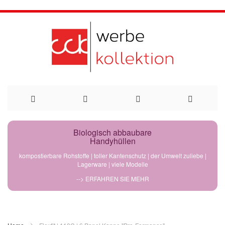
Direkt
Biologisch abbaubare
Handyhüllen
zum
kompostierbare Rohstoffe | toller Kantenschutz | der Umwelt zuliebe |
Lagerware | viele Modelle
Inhalt
--> ERFAHREN SIE MEHR