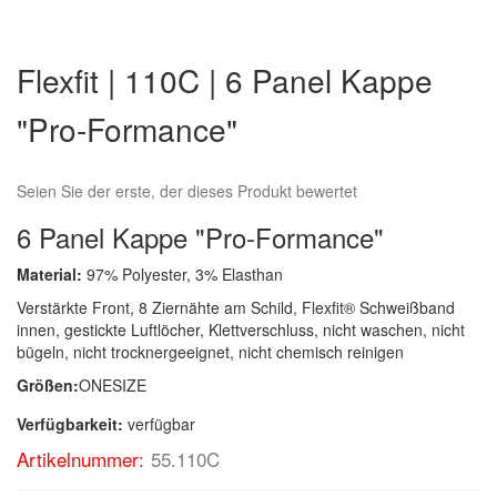
Zum
Anfang
Flexfit | 110C | 6 Panel Kappe
der
Bildergalerie
"Pro-Formance"
springen
Seien Sie der erste, der dieses Produkt bewertet
6 Panel Kappe "Pro-Formance"
Material:
97% Polyester, 3% Elasthan
Verstärkte Front, 8 Ziernähte am Schild, Flexfit® Schweißband
innen, gestickte Luftlöcher, Klettverschluss, nicht waschen, nicht
bügeln, nicht trocknergeeignet, nicht chemisch reinigen
Größen:
ONESIZE
Verfügbarkeit:
verfügbar
Artikelnummer:
55.110C