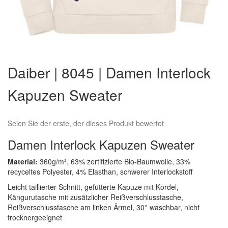
Zum
Anfang
Daiber | 8045 | Damen Interlock
der
Bildergalerie
Kapuzen Sweater
springen
Seien Sie der erste, der dieses Produkt bewertet
Damen Interlock Kapuzen Sweater
Material:
360g/m², 63% zertifizierte Bio-Baumwolle, 33%
recyceltes Polyester, 4% Elasthan, schwerer Interlockstoff
Leicht taillierter Schnitt, gefütterte Kapuze mit Kordel,
Kängurutasche mit zusätzlicher Reißverschlusstasche,
Reißverschlusstasche am linken Ärmel, 30° waschbar, nicht
trocknergeeignet