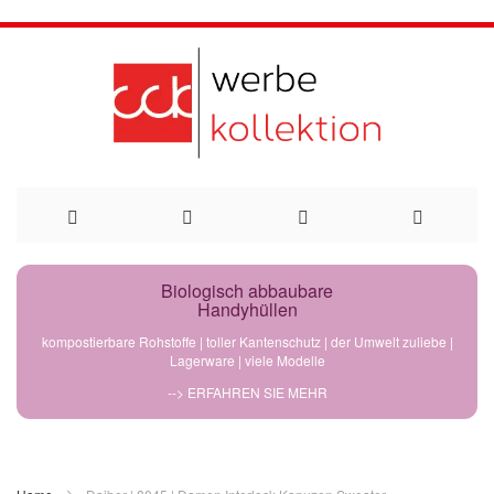
Direkt
Biologisch abbaubare
Handyhüllen
zum
kompostierbare Rohstoffe | toller Kantenschutz | der Umwelt zuliebe |
Lagerware | viele Modelle
Inhalt
--> ERFAHREN SIE MEHR