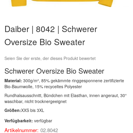
Zum
Anfang
Daiber | 8042 | Schwerer
der
Bildergalerie
Oversize Bio Sweater
springen
Seien Sie der erste, der dieses Produkt bewertet
Schwerer Oversize Bio Sweater
Material:
300g/m², 85% gekämmte ringgesponnene zertifizierte
Bio-Baumwolle, 15% recyceltes Polyester
Rundhalsausschnitt, Bündchen mit Elasthan, innen angeraut, 30°
waschbar, nicht trocknergeeignet
Größen:
XXS bis 3XL
Verfügbarkeit:
verfügbar
Artikelnummer:
02.8042