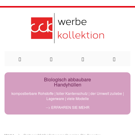
Direkt
Biologisch abbaubare
Handyhüllen
zum
kompostierbare Rohstoffe | toller Kantenschutz | der Umwelt zuliebe |
Lagerware | viele Modelle
Inhalt
--> ERFAHREN SIE MEHR