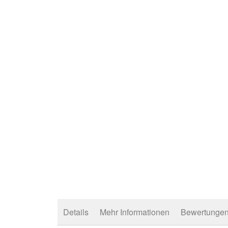
der
Bildergalerie
springen
Details
Mehr Informationen
Bewertunge