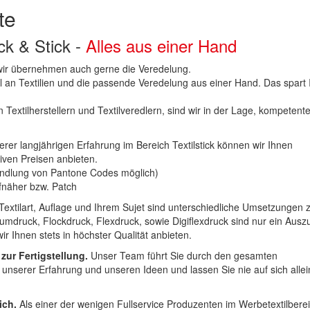
te
uck & Stick -
Alles aus einer Hand
n wir übernehmen auch gerne die Veredelung.
hl an Textilien und die passende Veredelung aus einer Hand. Das spart
 Textilherstellern und Textilveredlern, sind wir in der Lage, kompetent
erer langjährigen Erfahrung im Bereich Textilstick können wir Ihnen
iven Preisen anbieten.
ndlung von Pantone Codes möglich)
Aufnäher bzw. Patch
Textilart, Auflage und Ihrem Sujet sind unterschiedliche Umsetzungen 
umdruck, Flockdruck, Flexdruck, sowie Digiflexdruck sind nur ein Ausz
r Ihnen stets in höchster Qualität anbieten.
 zur Fertigstellung.
Unser Team führt Sie durch den gesamten
t unserer Erfahrung und unseren Ideen und lassen Sie nie auf sich alle
ich.
Als einer der wenigen Fullservice Produzenten im Werbetextilbere