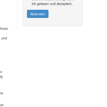
ich gelesen und akzeptiert.
Absenden
 Ihnen
e und
zu
ug
ine
ich