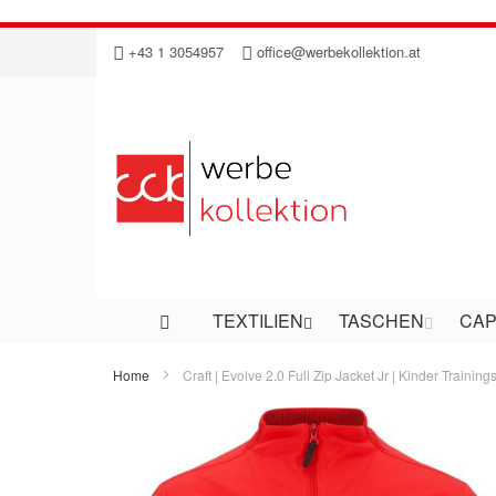
Direkt
+43 1 3054957
office@werbekollektion.at
zum
Inhalt
TEXTILIEN
TASCHEN
CAP
Home
Craft | Evolve 2.0 Full Zip Jacket Jr | Kinder Training
Zum
Ende
der
Bildergalerie