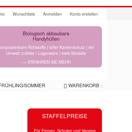
nto
Wunschliste
Anmelden
Konto erstellen
Biologisch abbaubare
Handyhüllen
ompostierbare Rohstoffe | toller Kantenschutz | der
Umwelt zuliebe | Lagerware | viele Modelle
--> ERFAHREN SIE MEHR
FRÜHLING/SOMMER
WARENKORB
STAFFELPREISE
Für Firmen, Schulen und Vereine