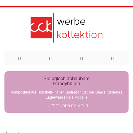
Direkt
Biologisch abbaubare
Handyhüllen
zum
kompostierbare Rohstoffe | toller Kantenschutz | der Umwelt zuliebe |
Lagerware | viele Modelle
Inhalt
--> ERFAHREN SIE MEHR