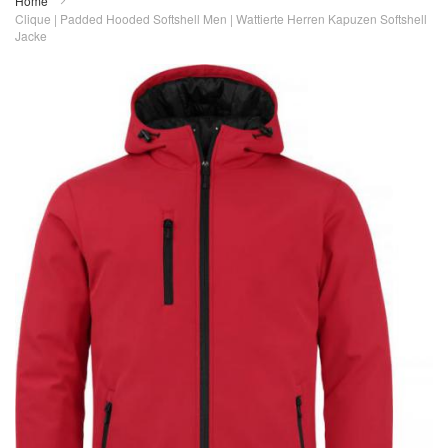
Home
Clique | Padded Hooded Softshell Men | Wattierte Herren Kapuzen Softshell
Jacke
Zum
Ende
der
Bildergalerie
springen