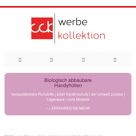
Direkt
Biologisch abbaubare
Handyhüllen
zum
kompostierbare Rohstoffe | toller Kantenschutz | der Umwelt zuliebe |
Lagerware | viele Modelle
Inhalt
--> ERFAHREN SIE MEHR