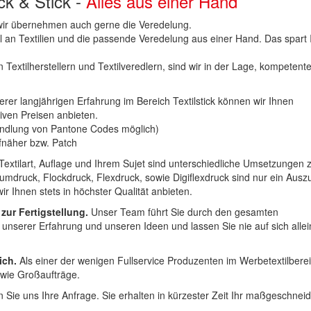
uck & Stick -
Alles aus einer Hand
n wir übernehmen auch gerne die Veredelung.
hl an Textilien und die passende Veredelung aus einer Hand. Das spart
 Textilherstellern und Textilveredlern, sind wir in der Lage, kompetent
erer langjährigen Erfahrung im Bereich Textilstick können wir Ihnen
iven Preisen anbieten.
ndlung von Pantone Codes möglich)
Aufnäher bzw. Patch
Textilart, Auflage und Ihrem Sujet sind unterschiedliche Umsetzungen 
umdruck, Flockdruck, Flexdruck, sowie Digiflexdruck sind nur ein Ausz
r Ihnen stets in höchster Qualität anbieten.
 zur Fertigstellung.
Unser Team führt Sie durch den gesamten
t unserer Erfahrung und unseren Ideen und lassen Sie nie auf sich alle
ich.
Als einer der wenigen Fullservice Produzenten im Werbetextilbere
 wie Großaufträge.
 Sie uns Ihre Anfrage. Sie erhalten in kürzester Zeit Ihr maßgeschnei