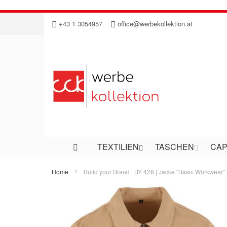
Direkt
+43 1 3054957
office@werbekollektion.at
zum
Inhalt
TEXTILIEN
TASCHEN
CAP
Home
Build your Brand | BY 428 | Jacke "Basic Workwear"
Zum
Ende
der
Bildergalerie