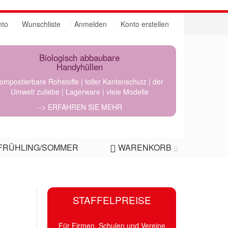
nto
Wunschliste
Anmelden
Konto erstellen
Biologisch abbaubare
Handyhüllen
ompostierbare Rohstoffe | toller Kantenschutz | der
Umwelt zuliebe | Lagerware | viele Modelle
--> ERFAHREN SIE MEHR
FRÜHLING/SOMMER
WARENKORB
STAFFELPREISE
Für Firmen, Schulen und Vereine