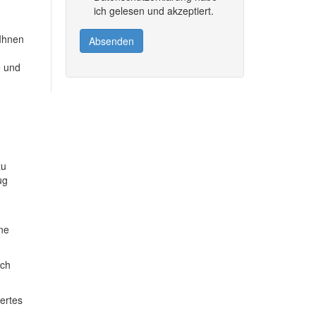
ich gelesen und akzeptiert.
 Ihnen
Absenden
e und
zu
ug
ine
ich
dertes