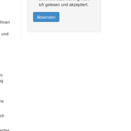
ich gelesen und akzeptiert.
Absenden
 Ihnen
e und
zu
ug
ine
ich
dertes