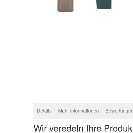
Zum
Anfang
der
Bildergalerie
springen
Details
Mehr Informationen
Bewertunge
Wir veredeln Ihre Produk