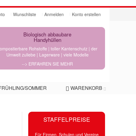
nto
Wunschliste
Anmelden
Konto erstellen
Biologisch abbaubare
Handyhüllen
ompostierbare Rohstoffe | toller Kantenschutz | der
Umwelt zuliebe | Lagerware | viele Modelle
--> ERFAHREN SIE MEHR
FRÜHLING/SOMMER
WARENKORB
STAFFELPREISE
Für Firmen, Schulen und Vereine