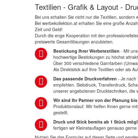
Textilien - Grafik & Layout - Dr
Bei uns erhalten Sie nicht nur die Textilien, sonder
Bei werbekollektion.at erhalten Sie eine große Anza
Zeit und Geld!
Durch die enge Kooperation mit den professionellsten
preiswerte Gesamtlösungen anzubieten.
Bestickung Ihrer Werbetextilien
- Mit uns
hochwertige Bestickungen zu höchst attrakt
Über 300 verschiedene Garnfarben (Umwa
Als Direktstick auf Ihre Textilien oder als 
Das passende Druckverfahren
- Je nach 
empfehlen. Siebdruck, Transferdruck, Scha
unserer angebotenen Drucktechniken, die wi
Wir sind Ihr Partner von der Planung bis
Produktionslauf. Wir helfen Ihnen gerne mi
gestellt.
Druck und Stick bereits ab 1 Stück mögl
fertigen wir Kleinstauflagen genauso gerne
Nutzen Sie das Formular auf dieser Seite und senden