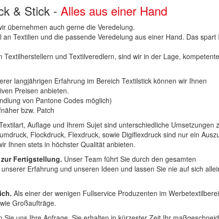
uck & Stick -
Alles aus einer Hand
n wir übernehmen auch gerne die Veredelung.
hl an Textilien und die passende Veredelung aus einer Hand. Das spart
 Textilherstellern und Textilveredlern, sind wir in der Lage, kompetent
erer langjährigen Erfahrung im Bereich Textilstick können wir Ihnen
iven Preisen anbieten.
ndlung von Pantone Codes möglich)
Aufnäher bzw. Patch
Textilart, Auflage und Ihrem Sujet sind unterschiedliche Umsetzungen 
umdruck, Flockdruck, Flexdruck, sowie Digiflexdruck sind nur ein Ausz
r Ihnen stets in höchster Qualität anbieten.
 zur Fertigstellung.
Unser Team führt Sie durch den gesamten
t unserer Erfahrung und unseren Ideen und lassen Sie nie auf sich alle
ich.
Als einer der wenigen Fullservice Produzenten im Werbetextilbere
 wie Großaufträge.
 Sie uns Ihre Anfrage. Sie erhalten in kürzester Zeit Ihr maßgeschnei