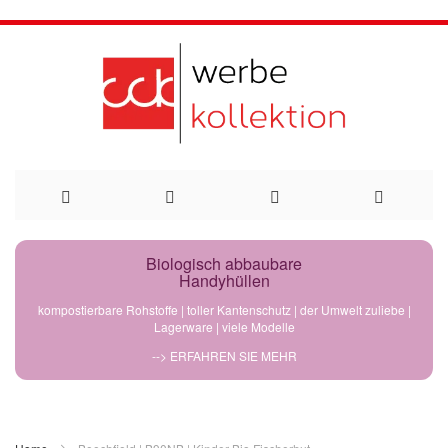
Direkt
Biologisch abbaubare
Handyhüllen
zum
kompostierbare Rohstoffe | toller Kantenschutz | der Umwelt zuliebe |
Lagerware | viele Modelle
Inhalt
--> ERFAHREN SIE MEHR