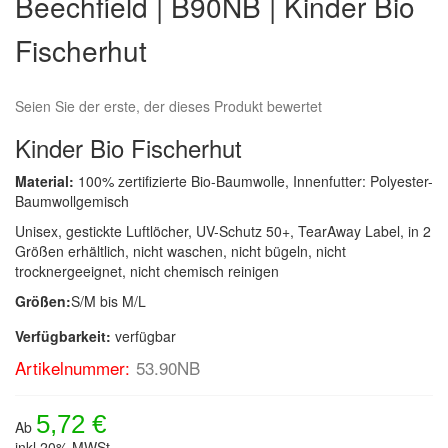
Beechfield | B90NB | Kinder Bio
der
Bildergalerie
Fischerhut
springen
Seien Sie der erste, der dieses Produkt bewertet
Kinder Bio Fischerhut
Material:
100% zertifizierte Bio-Baumwolle, Innenfutter: Polyester-
Baumwollgemisch
Unisex, gestickte Luftlöcher, UV-Schutz 50+, TearAway Label, in 2
Größen erhältlich, nicht waschen, nicht bügeln, nicht
trocknergeeignet, nicht chemisch reinigen
Größen:
S/M bis M/L
Verfügbarkeit:
verfügbar
Artikelnummer:
53.90NB
5,72 €
Ab
inkl.20% MWSt