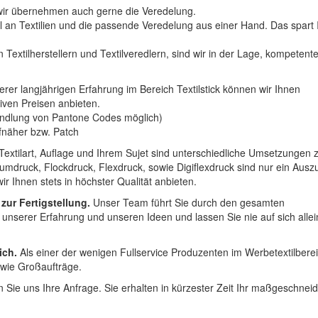
n wir übernehmen auch gerne die Veredelung.
hl an Textilien und die passende Veredelung aus einer Hand. Das spart
 Textilherstellern und Textilveredlern, sind wir in der Lage, kompetent
erer langjährigen Erfahrung im Bereich Textilstick können wir Ihnen
iven Preisen anbieten.
ndlung von Pantone Codes möglich)
Aufnäher bzw. Patch
Textilart, Auflage und Ihrem Sujet sind unterschiedliche Umsetzungen 
umdruck, Flockdruck, Flexdruck, sowie Digiflexdruck sind nur ein Ausz
r Ihnen stets in höchster Qualität anbieten.
 zur Fertigstellung.
Unser Team führt Sie durch den gesamten
t unserer Erfahrung und unseren Ideen und lassen Sie nie auf sich alle
ich.
Als einer der wenigen Fullservice Produzenten im Werbetextilbere
 wie Großaufträge.
 Sie uns Ihre Anfrage. Sie erhalten in kürzester Zeit Ihr maßgeschnei