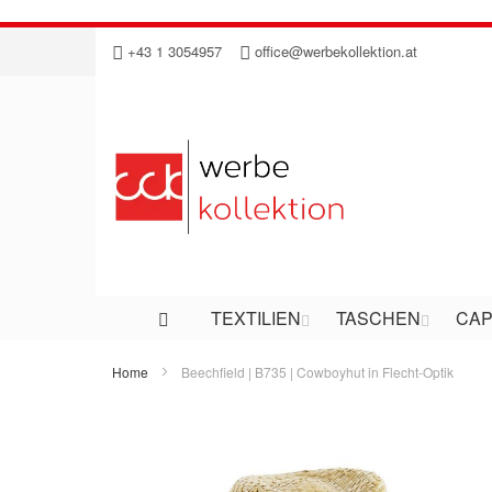
Direkt
+43 1 3054957
office@werbekollektion.at
zum
Inhalt
TEXTILIEN
TASCHEN
CAP
Home
Beechfield | B735 | Cowboyhut in Flecht-Optik
Zum
Ende
der
Bildergalerie