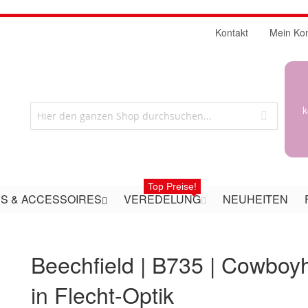
Kontakt
Mein Ko
k
Top Preise!
S & ACCESSOIRES
VEREDELUNG
NEUHEITEN
Beechfield | B735 | Cowboy
in Flecht-Optik