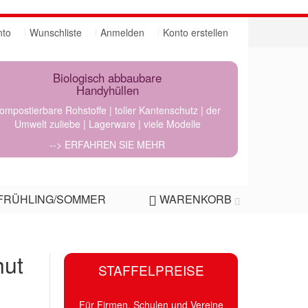
nto
Wunschliste
Anmelden
Konto erstellen
Biologisch abbaubare
Handyhüllen
ompostierbare Rohstoffe | toller Kantenschutz | der
Umwelt zuliebe | Lagerware | viele Modelle
--> ERFAHREN SIE MEHR
FRÜHLING/SOMMER
WARENKORB
hut
STAFFELPREISE
Für Firmen, Schulen und Vereine