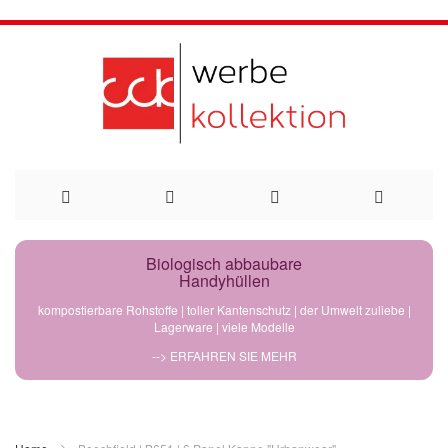
Direkt
Biologisch abbaubare
Handyhüllen
zum
kompostierbare Rohstoffe | toller Kantenschutz | der Umwelt zuliebe |
Lagerware | viele Modelle
Inhalt
--> ERFAHREN SIE MEHR