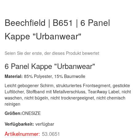
Zum
Anfang
Beechfield | B651 | 6 Panel
der
Bildergalerie
Kappe "Urbanwear"
springen
Seien Sie der erste, der dieses Produkt bewertet
6 Panel Kappe "Urbanwear"
Material:
85% Polyester, 15% Baumwolle
Leicht gebogener Schirm, strukturiertes Frontsegment, gestickte
Luftlöcher, Stoffband mit Metallverschluss, TearAway Label, nicht
waschen, nicht bügeln, nicht trocknergeeignet, nicht chemisch
reinigen
Größen:
ONESIZE
Verfügbarkeit:
verfügbar
Artikelnummer:
53.0651