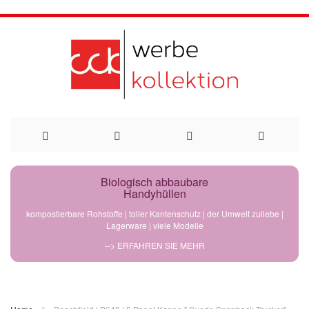
Direkt
Biologisch abbaubare
Handyhüllen
zum
kompostierbare Rohstoffe | toller Kantenschutz | der Umwelt zuliebe |
Lagerware | viele Modelle
Inhalt
--> ERFAHREN SIE MEHR