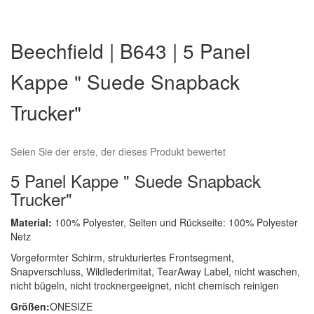
Zum
Anfang
Beechfield | B643 | 5 Panel
der
Bildergalerie
Kappe " Suede Snapback
springen
Trucker"
Seien Sie der erste, der dieses Produkt bewertet
5 Panel Kappe " Suede Snapback
Trucker"
Material:
100% Polyester, Seiten und Rückseite: 100% Polyester
Netz
Vorgeformter Schirm, strukturiertes Frontsegment,
Snapverschluss, Wildlederimitat, TearAway Label, nicht waschen,
nicht bügeln, nicht trocknergeeignet, nicht chemisch reinigen
Größen:
ONESIZE