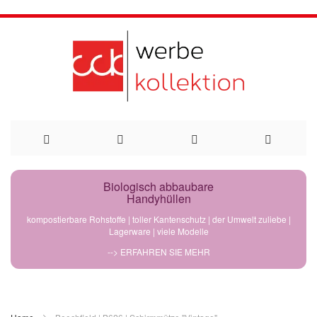
Direkt
Biologisch abbaubare
Handyhüllen
zum
kompostierbare Rohstoffe | toller Kantenschutz | der Umwelt zuliebe |
Lagerware | viele Modelle
Inhalt
--> ERFAHREN SIE MEHR