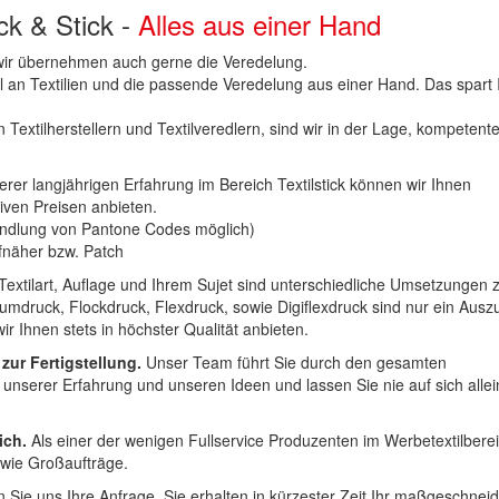
uck & Stick -
Alles aus einer Hand
n wir übernehmen auch gerne die Veredelung.
hl an Textilien und die passende Veredelung aus einer Hand. Das spart
 Textilherstellern und Textilveredlern, sind wir in der Lage, kompetent
erer langjährigen Erfahrung im Bereich Textilstick können wir Ihnen
iven Preisen anbieten.
ndlung von Pantone Codes möglich)
Aufnäher bzw. Patch
Textilart, Auflage und Ihrem Sujet sind unterschiedliche Umsetzungen 
umdruck, Flockdruck, Flexdruck, sowie Digiflexdruck sind nur ein Ausz
r Ihnen stets in höchster Qualität anbieten.
 zur Fertigstellung.
Unser Team führt Sie durch den gesamten
t unserer Erfahrung und unseren Ideen und lassen Sie nie auf sich alle
ich.
Als einer der wenigen Fullservice Produzenten im Werbetextilbere
 wie Großaufträge.
 Sie uns Ihre Anfrage. Sie erhalten in kürzester Zeit Ihr maßgeschnei