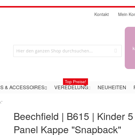
Kontakt
Mein Ko
k
Top Preise!
S & ACCESSOIRES
VEREDELUNG
NEUHEITEN
k"
Beechfield | B615 | Kinder 5
Panel Kappe "Snapback"