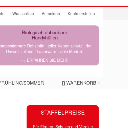
nto
Wunschliste
Anmelden
Konto erstellen
Biologisch abbaubare
Handyhüllen
ompostierbare Rohstoffe | toller Kantenschutz | der
Umwelt zuliebe | Lagerware | viele Modelle
--> ERFAHREN SIE MEHR
FRÜHLING/SOMMER
WARENKORB
STAFFELPREISE
Für Firmen, Schulen und Vereine