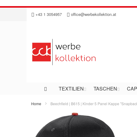
Direkt
+43 1 3054957
office@werbekollektion.at
zum
Inhalt
TEXTILIEN
TASCHEN
CAP
Home
Beechfield | B615 | Kinder 5 Panel Kappe "Snapbac
Zum
Ende
der
Bildergalerie