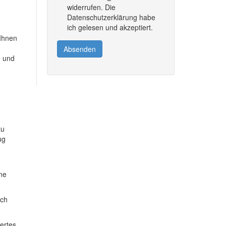
widerrufen. Die
Datenschutzerklärung habe
ich gelesen und akzeptiert.
 Ihnen
Absenden
e und
zu
ug
ine
ich
dertes