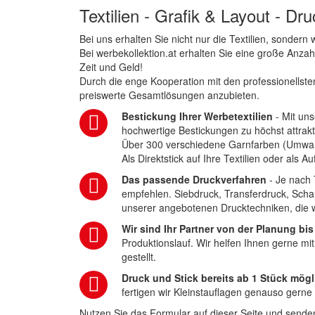
Textilien - Grafik & Layout - Dr
Bei uns erhalten Sie nicht nur die Textilien, sonder
Bei werbekollektion.at erhalten Sie eine große Anza
Zeit und Geld!
Durch die enge Kooperation mit den professionellsten
preiswerte Gesamtlösungen anzubieten.
Bestickung Ihrer Werbetextilien
- Mit uns
hochwertige Bestickungen zu höchst attrakt
Über 300 verschiedene Garnfarben (Umwa
Als Direktstick auf Ihre Textilien oder als 
Das passende Druckverfahren
- Je nach 
empfehlen. Siebdruck, Transferdruck, Scha
unserer angebotenen Drucktechniken, die wi
Wir sind Ihr Partner von der Planung bis
Produktionslauf. Wir helfen Ihnen gerne mi
gestellt.
Druck und Stick bereits ab 1 Stück mögl
fertigen wir Kleinstauflagen genauso gerne
Nutzen Sie das Formular auf dieser Seite und senden