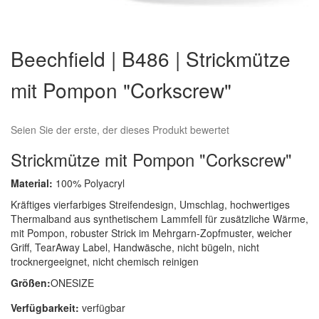
Zum
Anfang
Beechfield | B486 | Strickmütze
der
Bildergalerie
mit Pompon "Corkscrew"
springen
Seien Sie der erste, der dieses Produkt bewertet
Strickmütze mit Pompon "Corkscrew"
Material:
100% Polyacryl
Kräftiges vierfarbiges Streifendesign, Umschlag, hochwertiges
Thermalband aus synthetischem Lammfell für zusätzliche Wärme,
mit Pompon, robuster Strick im Mehrgarn-Zopfmuster, weicher
Griff, TearAway Label, Handwäsche, nicht bügeln, nicht
trocknergeeignet, nicht chemisch reinigen
Größen:
ONESIZE
Verfügbarkeit:
verfügbar