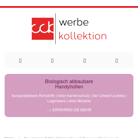
Direkt
Biologisch abbaubare
Handyhüllen
zum
kompostierbare Rohstoffe | toller Kantenschutz | der Umwelt zuliebe |
Lagerware | viele Modelle
Inhalt
--> ERFAHREN SIE MEHR