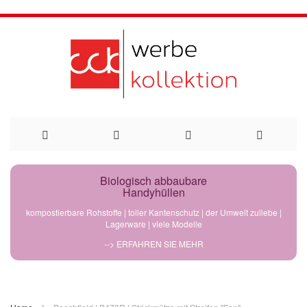
Direkt
Biologisch abbaubare
Handyhüllen
zum
kompostierbare Rohstoffe | toller Kantenschutz | der Umwelt zuliebe |
Lagerware | viele Modelle
Inhalt
--> ERFAHREN SIE MEHR