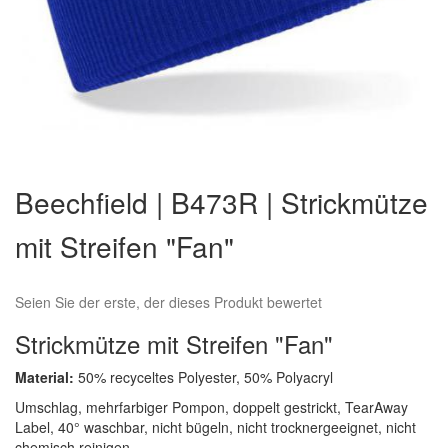
Zum
Anfang
Beechfield | B473R | Strickmütze
der
Bildergalerie
mit Streifen "Fan"
springen
Seien Sie der erste, der dieses Produkt bewertet
Strickmütze mit Streifen "Fan"
Material:
50% recyceltes Polyester, 50% Polyacryl
Umschlag, mehrfarbiger Pompon, doppelt gestrickt, TearAway
Label, 40° waschbar, nicht bügeln, nicht trocknergeeignet, nicht
chemisch reinigen