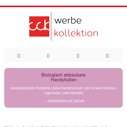
Direkt
Biologisch abbaubare
Handyhüllen
zum
kompostierbare Rohstoffe | toller Kantenschutz | der Umwelt zuliebe |
Lagerware | viele Modelle
Inhalt
--> ERFAHREN SIE MEHR