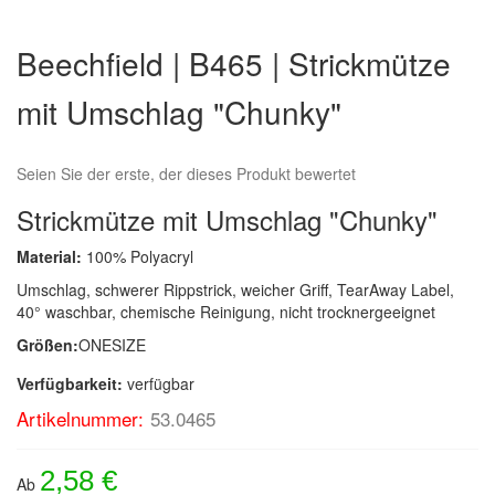
Zum
Anfang
Beechfield | B465 | Strickmütze
der
Bildergalerie
mit Umschlag "Chunky"
springen
Seien Sie der erste, der dieses Produkt bewertet
Strickmütze mit Umschlag "Chunky"
Material:
100% Polyacryl
Umschlag, schwerer Rippstrick, weicher Griff, TearAway Label,
40° waschbar, chemische Reinigung, nicht trocknergeeignet
Größen:
ONESIZE
Verfügbarkeit:
verfügbar
Artikelnummer:
53.0465
2,58 €
Ab