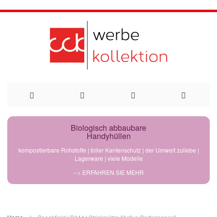
Direkt
Biologisch abbaubare
Handyhüllen
zum
kompostierbare Rohstoffe | toller Kantenschutz | der Umwelt zuliebe |
Lagerware | viele Modelle
Inhalt
--> ERFAHREN SIE MEHR