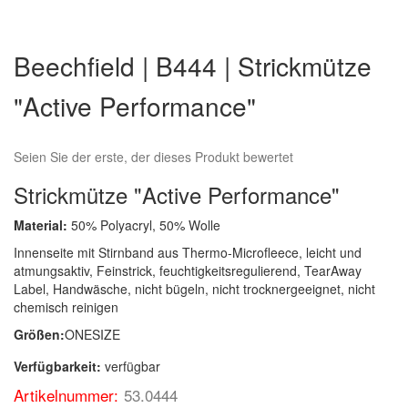
Zum
Anfang
Beechfield | B444 | Strickmütze
der
Bildergalerie
"Active Performance"
springen
Seien Sie der erste, der dieses Produkt bewertet
Strickmütze "Active Performance"
Material:
50% Polyacryl, 50% Wolle
Innenseite mit Stirnband aus Thermo-Microfleece, leicht und
atmungsaktiv, Feinstrick, feuchtigkeitsregulierend, TearAway
Label, Handwäsche, nicht bügeln, nicht trocknergeeignet, nicht
chemisch reinigen
Größen:
ONESIZE
Verfügbarkeit:
verfügbar
Artikelnummer:
53.0444