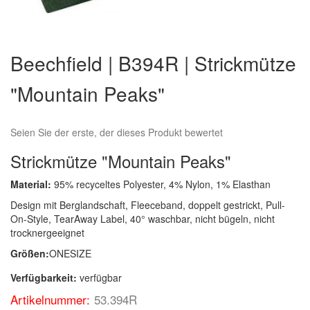
Zum
Anfang
Beechfield | B394R | Strickmütze
der
Bildergalerie
"Mountain Peaks"
springen
Seien Sie der erste, der dieses Produkt bewertet
Strickmütze "Mountain Peaks"
Material:
95% recyceltes Polyester, 4% Nylon, 1% Elasthan
Design mit Berglandschaft, Fleeceband, doppelt gestrickt, Pull-
On-Style, TearAway Label, 40° waschbar, nicht bügeln, nicht
trocknergeeignet
Größen:
ONESIZE
Verfügbarkeit:
verfügbar
Artikelnummer:
53.394R