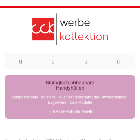
Direkt
Biologisch abbaubare
Handyhüllen
zum
kompostierbare Rohstoffe | toller Kantenschutz | der Umwelt zuliebe |
Lagerware | viele Modelle
Inhalt
--> ERFAHREN SIE MEHR