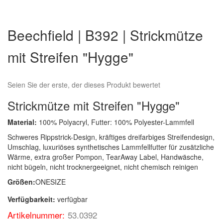
Zum
Anfang
Beechfield | B392 | Strickmütze
der
Bildergalerie
mit Streifen "Hygge"
springen
Seien Sie der erste, der dieses Produkt bewertet
Strickmütze mit Streifen "Hygge"
Material:
100% Polyacryl, Futter: 100% Polyester-Lammfell
Schweres Rippstrick-Design, kräftiges dreifarbiges Streifendesign,
Umschlag, luxuriöses synthetisches Lammfellfutter für zusätzliche
Wärme, extra großer Pompon, TearAway Label, Handwäsche,
nicht bügeln, nicht trocknergeeignet, nicht chemisch reinigen
Größen:
ONESIZE
Verfügbarkeit:
verfügbar
Artikelnummer:
53.0392