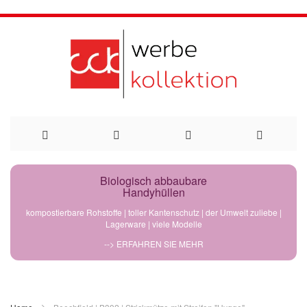
Direkt
Biologisch abbaubare
Handyhüllen
zum
kompostierbare Rohstoffe | toller Kantenschutz | der Umwelt zuliebe |
Lagerware | viele Modelle
Inhalt
--> ERFAHREN SIE MEHR