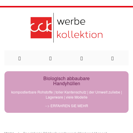
Direkt
Biologisch abbaubare
Handyhüllen
zum
kompostierbare Rohstoffe | toller Kantenschutz | der Umwelt zuliebe |
Lagerware | viele Modelle
Inhalt
--> ERFAHREN SIE MEHR